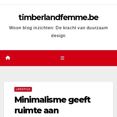
Skip
to
timberlandfemme.be
content
Woon blog inzichten: De kracht van duurzaam
design
LIFESTYLE
Minimalisme geeft
ruimte aan