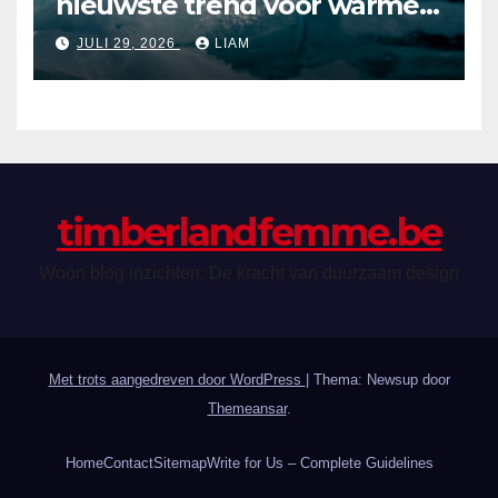
nieuwste trend voor warme
zomerdagen
JULI 29, 2026
LIAM
timberlandfemme.be
Woon blog inzichten: De kracht van duurzaam design
Met trots aangedreven door WordPress
|
Thema: Newsup door
Themeansar
.
Home
Contact
Sitemap
Write for Us – Complete Guidelines