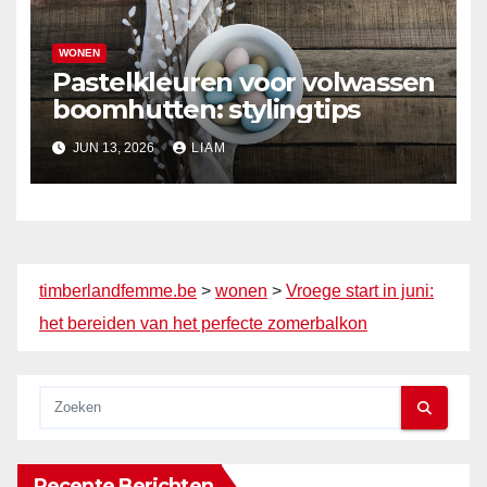
WONEN
Pastelkleuren voor volwassen
boomhutten: stylingtips
JUN 13, 2026
LIAM
timberlandfemme.be
>
wonen
>
Vroege start in juni:
het bereiden van het perfecte zomerbalkon
Recente Berichten