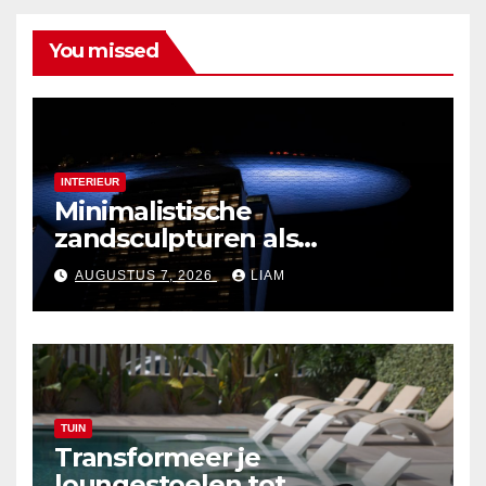
You missed
INTERIEUR
Minimalistische
zandsculpturen als
interieurdecoratie
AUGUSTUS 7, 2026
LIAM
TUIN
Transformeer je
loungestoelen tot