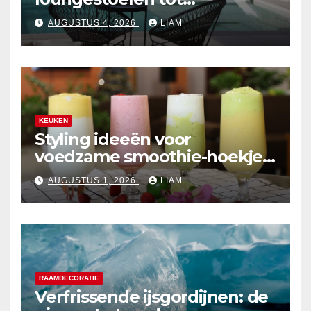
zonvriendelijke zitplekken
AUGUSTUS 4, 2026
LIAM
KEUKEN
Styling ideeën voor
voedzame smoothie-hoekjes
in de keuken
AUGUSTUS 1, 2026
LIAM
RAAMDECORATIE
Verfrissende ijsgordijnen: de