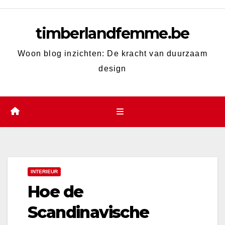
Skip
to
timberlandfemme.be
content
Woon blog inzichten: De kracht van duurzaam
design
INTERIEUR
Hoe de
Scandinavische