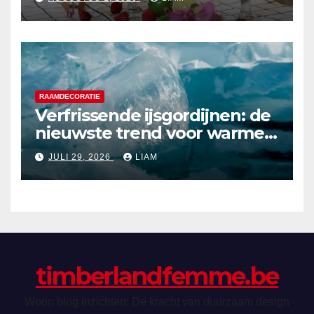
RAAMDECORATIE
Verfrissende ijsgordijnen: de
nieuwste trend voor warme
zomerdagen
JULI 29, 2026
LIAM
timberlandfemme.be
Woon blog inzichten: De kracht van duurzaam design