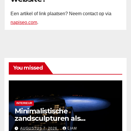
Een artikel of link plaatsen? Neem contact op via
napiseo.com
.
You missed
INTERIEUR
Minimalistische
zandsculpturen als
interieurdecoratie
AUGUSTUS 7, 2026
LIAM