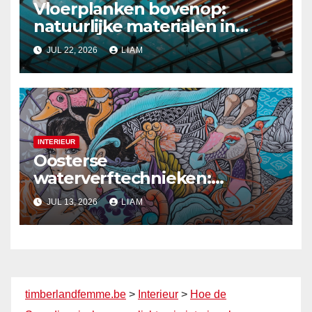
Vloerplanken bovenop:
natuurlijke materialen in
moderne plafondontwerpen
JUL 22, 2026
LIAM
INTERIEUR
Oosterse
waterverftechnieken:
betoverende muren voor de
JUL 13, 2026
LIAM
zomer
timberlandfemme.be
>
Interieur
>
Hoe de