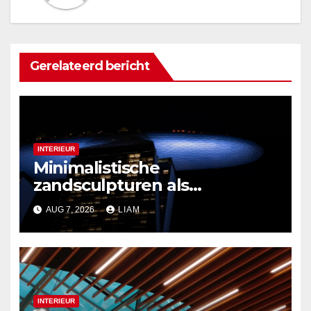
Gerelateerd bericht
INTERIEUR
Minimalistische
zandsculpturen als
interieurdecoratie
AUG 7, 2026
LIAM
INTERIEUR