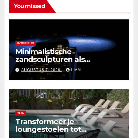
You missed
INTERIEUR
Minimalistische
zandsculpturen als
interieurdecoratie
AUGUSTUS 7, 2026
LIAM
TUIN
Transformeer je
loungestoelen tot
zonvriendelijke zitplekken