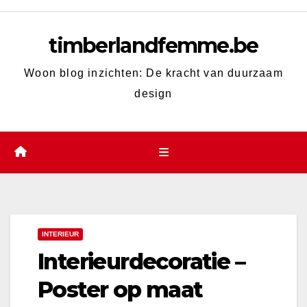
Skip
to
timberlandfemme.be
content
Woon blog inzichten: De kracht van duurzaam
design
INTERIEUR
Interieurdecoratie –
Poster op maat