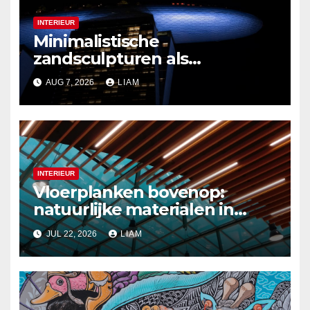
INTERIEUR
Minimalistische
zandsculpturen als
interieurdecoratie
AUG 7, 2026
LIAM
INTERIEUR
Vloerplanken bovenop:
natuurlijke materialen in
moderne plafondontwerpen
JUL 22, 2026
LIAM