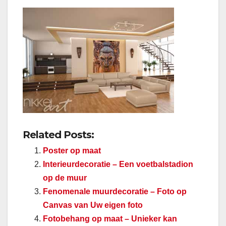
Related Posts:
Poster op maat
Interieurdecoratie – Een voetbalstadion
op de muur
Fenomenale muurdecoratie – Foto op
Canvas van Uw eigen foto
Fotobehang op maat – Unieker kan