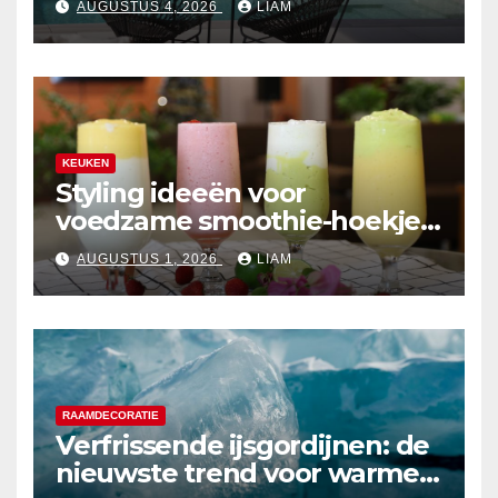
AUGUSTUS 4, 2026
LIAM
KEUKEN
Styling ideeën voor
voedzame smoothie-hoekjes
in de keuken
AUGUSTUS 1, 2026
LIAM
RAAMDECORATIE
Verfrissende ijsgordijnen: de
nieuwste trend voor warme