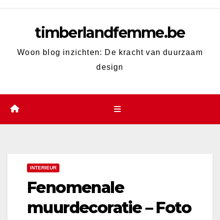
Skip
to
timberlandfemme.be
content
Woon blog inzichten: De kracht van duurzaam
design
INTERIEUR
Fenomenale
muurdecoratie – Foto