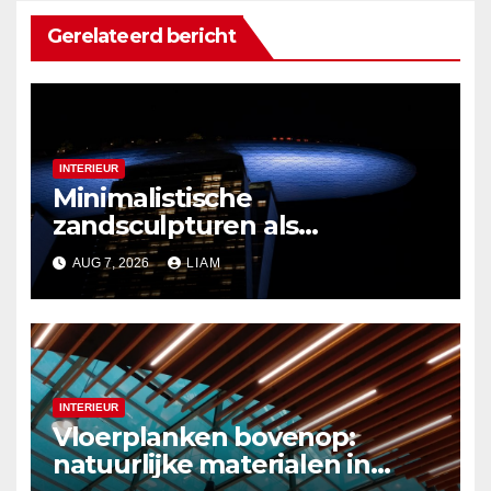
Gerelateerd bericht
INTERIEUR
Minimalistische
zandsculpturen als
interieurdecoratie
AUG 7, 2026
LIAM
INTERIEUR
Vloerplanken bovenop:
natuurlijke materialen in