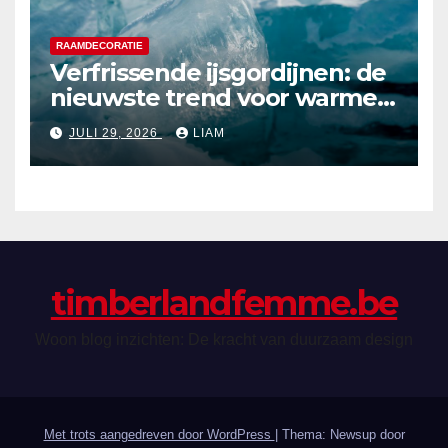
RAAMDECORATIE
Verfrissende ijsgordijnen: de
nieuwste trend voor warme
zomerdagen
JULI 29, 2026
LIAM
timberlandfemme.be
Woon blog inzichten: De kracht van duurzaam design
Met trots aangedreven door WordPress
|
Thema: Newsup door