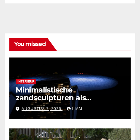
You missed
INTERIEUR
Minimalistische
zandsculpturen als
interieurdecoratie
AUGUSTUS 7, 2026
LIAM