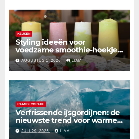
KEUKEN
Styling ideeën voor
voedzame smoothie-hoekjes
in de keuken
AUGUSTUS 1, 2026
LIAM
RAAMDECORATIE
Verfrissende ijsgordijnen: de
nieuwste trend voor warme
zomerdagen
JULI 29, 2026
LIAM