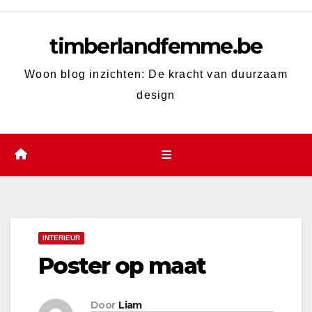
Skip
to
timberlandfemme.be
content
Woon blog inzichten: De kracht van duurzaam
design
INTERIEUR
Poster op maat
Door
Liam