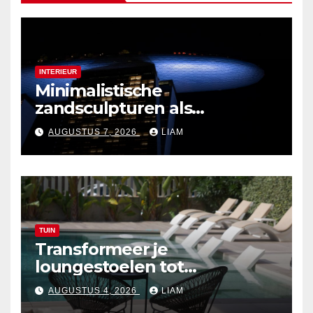
INTERIEUR
Minimalistische
zandsculpturen als
interieurdecoratie
AUGUSTUS 7, 2026
LIAM
TUIN
Transformeer je
loungestoelen tot
zonvriendelijke zitplekken
AUGUSTUS 4, 2026
LIAM