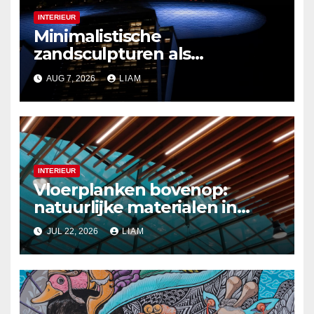
INTERIEUR
Minimalistische
zandsculpturen als
interieurdecoratie
AUG 7, 2026
LIAM
INTERIEUR
Vloerplanken bovenop:
natuurlijke materialen in
moderne plafondontwerpen
JUL 22, 2026
LIAM