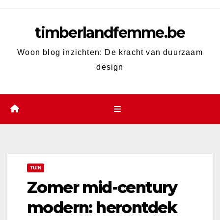
Skip
to
timberlandfemme.be
content
Woon blog inzichten: De kracht van duurzaam
design
TUIN
Zomer mid-century
modern: herontdek