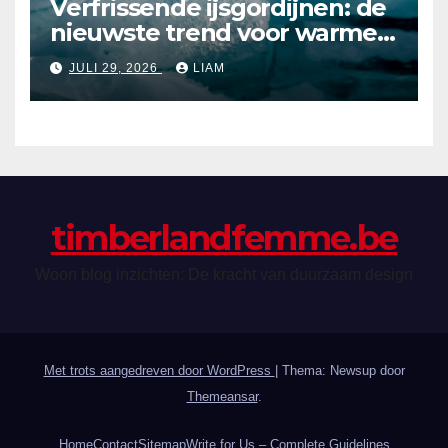
Verfrissende ijsgordijnen: de
nieuwste trend voor warme
zomerdagen
JULI 29, 2026
LIAM
timberlandfemme.be
Woon blog inzichten: De kracht van duurzaam design
Met trots aangedreven door WordPress
|
Thema: Newsup door
Themeansar
.
Home
Contact
Sitemap
Write for Us – Complete Guidelines