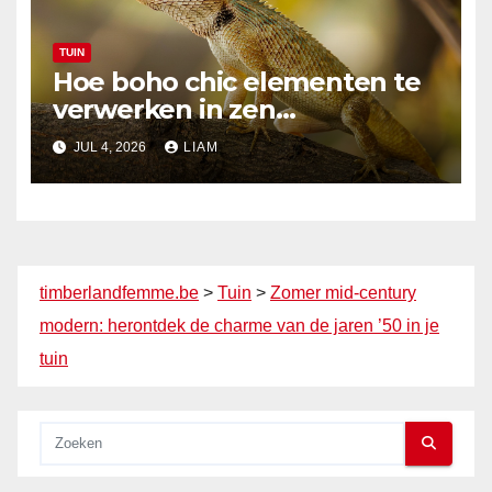
TUIN
Hoe boho chic elementen te
verwerken in zen
tuinontwerpen
JUL 4, 2026
LIAM
timberlandfemme.be
>
Tuin
>
Zomer mid-century
modern: herontdek de charme van de jaren ’50 in je
tuin