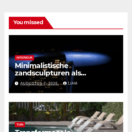
You missed
INTERIEUR
Minimalistische
zandsculpturen als
interieurdecoratie
AUGUSTUS 7, 2026
LIAM
TUIN