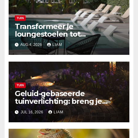
TUIN
Transformeer je
loungestoelen tot
zonvriendelijke zitplekken
AUG 4, 2026
LIAM
TUIN
Geluid-gebaseerde
tuinverlichting: breng je
buitenruimte tot leven met
JUL 16, 2026
LIAM
audio-reactieve technologie