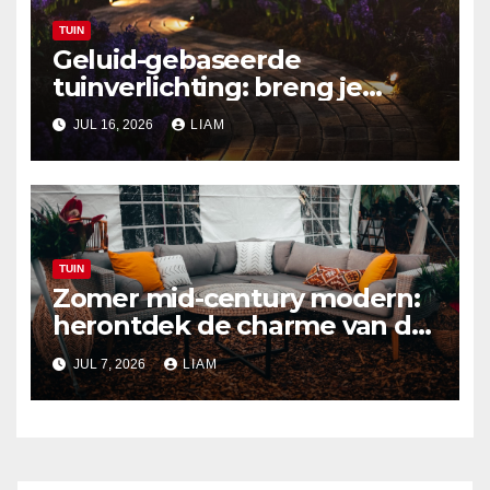
TUIN
Geluid-gebaseerde
tuinverlichting: breng je
buitenruimte tot leven met
JUL 16, 2026
LIAM
audio-reactieve technologie
TUIN
Zomer mid-century modern:
herontdek de charme van de
jaren ’50 in je tuin
JUL 7, 2026
LIAM