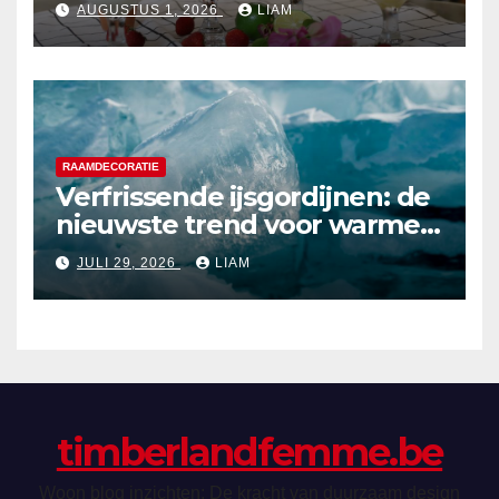
AUGUSTUS 1, 2026
LIAM
RAAMDECORATIE
Verfrissende ijsgordijnen: de
nieuwste trend voor warme
zomerdagen
JULI 29, 2026
LIAM
timberlandfemme.be
Woon blog inzichten: De kracht van duurzaam design