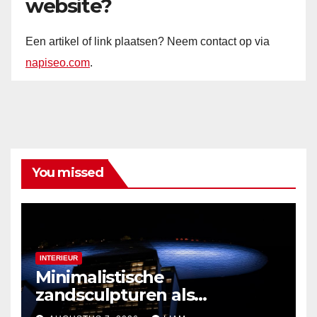
website?
Een artikel of link plaatsen? Neem contact op via
napiseo.com
.
You missed
INTERIEUR
Minimalistische
zandsculpturen als
interieurdecoratie