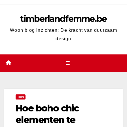
Skip
to
timberlandfemme.be
content
Woon blog inzichten: De kracht van duurzaam
design
TUIN
Hoe boho chic
elementen te