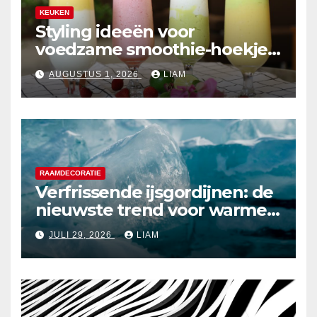
KEUKEN
Styling ideeën voor
voedzame smoothie-hoekjes
in de keuken
AUGUSTUS 1, 2026
LIAM
RAAMDECORATIE
Verfrissende ijsgordijnen: de
nieuwste trend voor warme
zomerdagen
JULI 29, 2026
LIAM