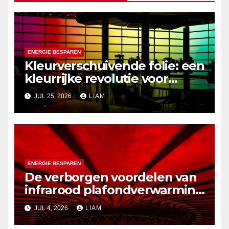
ENERGIE BESPAREN
Kleurverschuivende folie: een
kleurrijke revolutie voor
energiebesparende ramen
JUL 25, 2026
LIAM
ENERGIE BESPAREN
De verborgen voordelen van
infrarood plafondverwarming
in zomerse bergingen
JUL 4, 2026
LIAM