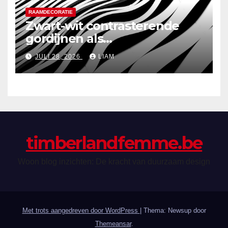
RAAMDECORATIE
Zwart-wit contrasterende
gordijnen als
zomerfocuspunt in retro
JULI 28, 2026
LIAM
interieurs
timberlandfemme.be
Woon blog inzichten: De kracht van duurzaam design
Met trots aangedreven door WordPress
|
Thema: Newsup door
Themeansar
.