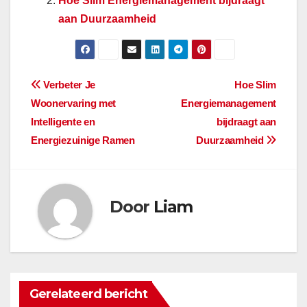
Hoe Slim Energiemanagement bijdraagt
aan Duurzaamheid
Berichtnavigatie
Verbeter Je
Hoe Slim
Woonervaring met
Energiemanagement
Intelligente en
bijdraagt aan
Energiezuinige Ramen
Duurzaamheid
Door
Liam
Gerelateerd bericht