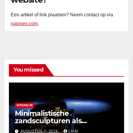
Een artikel of link plaatsen? Neem contact op via
napiseo.com
.
You missed
INTERIEUR
Minimalistische
zandsculpturen als
interieurdecoratie
AUGUSTUS 7, 2026
LIAM