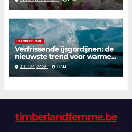
RAAMDECORATIE
Verfrissende ijsgordijnen: de
nieuwste trend voor warme
zomerdagen
JULI 29, 2026
LIAM
timberlandfemme.be
Woon blog inzichten: De kracht van duurzaam design