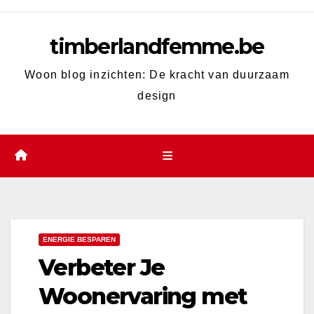
Skip
to
timberlandfemme.be
content
Woon blog inzichten: De kracht van duurzaam
design
ENERGIE BESPAREN
Verbeter Je
Woonervaring met