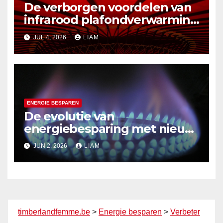
De verborgen voordelen van
infrarood plafondverwarming
in zomerse bergingen
JUL 4, 2026
LIAM
ENERGIE BESPAREN
De evolutie van
energiebesparing met nieuw
ontworpen witgoed
JUN 2, 2026
LIAM
timberlandfemme.be
>
Energie besparen
>
Verbeter