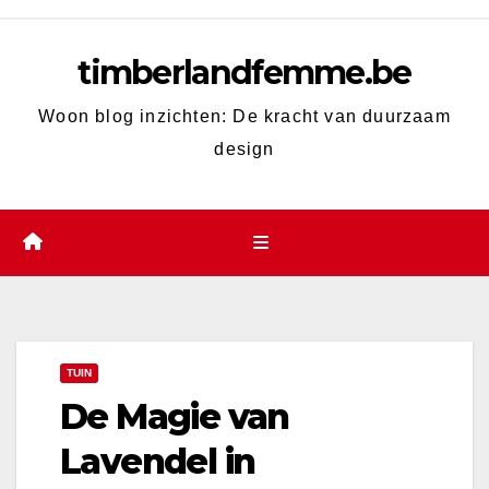
Skip
to
timberlandfemme.be
content
Woon blog inzichten: De kracht van duurzaam
design
TUIN
De Magie van
Lavendel in