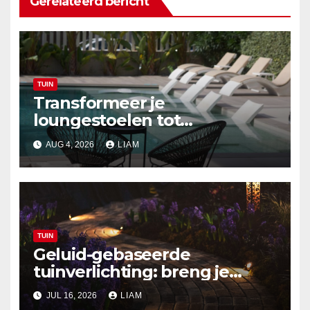
Gerelateerd bericht
TUIN
Transformeer je
loungestoelen tot
zonvriendelijke zitplekken
AUG 4, 2026
LIAM
TUIN
Geluid-gebaseerde
tuinverlichting: breng je
buitenruimte tot leven met
JUL 16, 2026
LIAM
audio-reactieve technologie