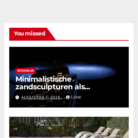
You missed
INTERIEUR
Minimalistische
zandsculpturen als
interieurdecoratie
AUGUSTUS 7, 2026
LIAM