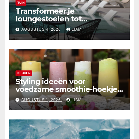
TUIN
Transformeer je
loungestoelen tot
zonvriendelijke zitplekken
AUGUSTUS 4, 2026
LIAM
KEUKEN
Styling ideeën voor
voedzame smoothie-hoekjes
in de keuken
AUGUSTUS 1, 2026
LIAM