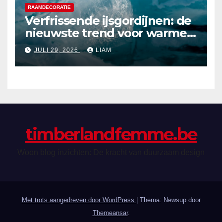
RAAMDECORATIE
Verfrissende ijsgordijnen: de
nieuwste trend voor warme
zomerdagen
JULI 29, 2026
LIAM
timberlandfemme.be
Woon blog inzichten: De kracht van duurzaam design
Met trots aangedreven door WordPress
|
Thema: Newsup door
Themeansar
.