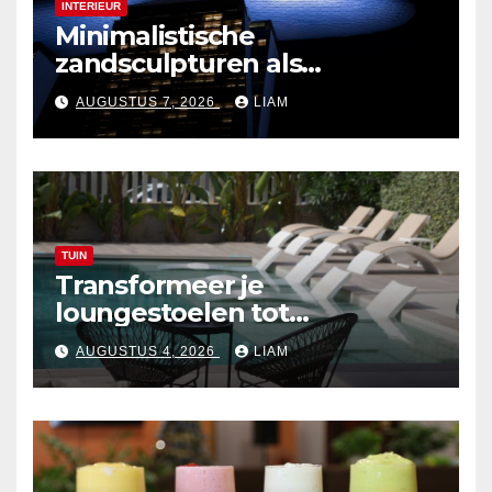
INTERIEUR
Minimalistische
zandsculpturen als
interieurdecoratie
AUGUSTUS 7, 2026
LIAM
TUIN
Transformeer je
loungestoelen tot
zonvriendelijke zitplekken
AUGUSTUS 4, 2026
LIAM