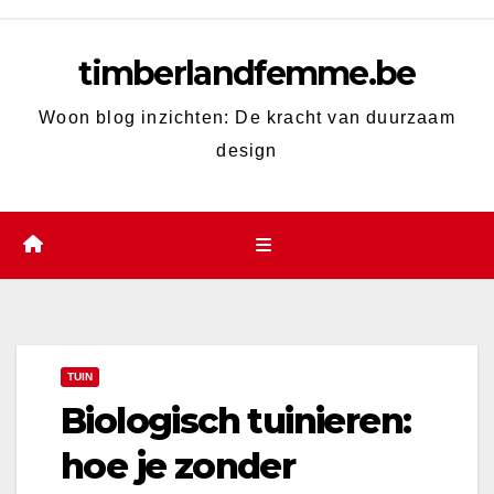
Skip
to
timberlandfemme.be
content
Woon blog inzichten: De kracht van duurzaam
design
TUIN
Biologisch tuinieren:
hoe je zonder