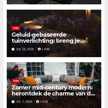
TUIN
Geluid-gebaseerde
tuinverlichting: breng je
buitenruimte tot leven met
JUL 16, 2026
LIAM
audio-reactieve technologie
TUIN
Zomer mid-century modern:
herontdek de charme van de
jaren ’50 in je tuin
JUL 7, 2026
LIAM