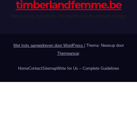
timberlandfemme.be
Woon blog inzichten: De kracht van duurzaam design
Met trots aangedreven door WordPress
|
Thema: Newsup door
Themeansar
.
Home
Contact
Sitemap
Write for Us – Complete Guidelines