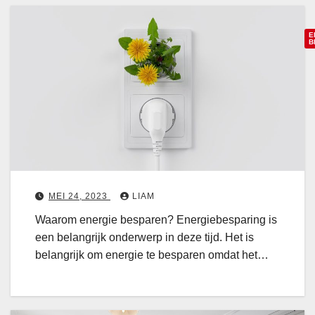
:
o
V
p
e
E
B
t
r
i
l
e
a
i
s
a
c
r
h
o
t
i
E
n
n
MEI 24, 2023
LIAM
g
e
s
Waarom energie besparen? Energiebesparing is
r
een belangrijk onderwerp in deze tijd. Het is
g
g
belangrijk om energie te besparen omdat het…
i
i
d
e
s
v