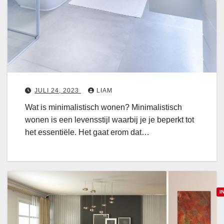
e
e
t
n
:
i
E
n
e
i
n
JULI 24, 2023
LIAM
a
a
Wat is minimalistisch wonen? Minimalistisch
l
wonen is een levensstijl waarbij je je beperkt tot
n
i
het essentiële. Het gaat erom dat…
d
s
l
t
e
i
i
s
d
c
I
i
h
n