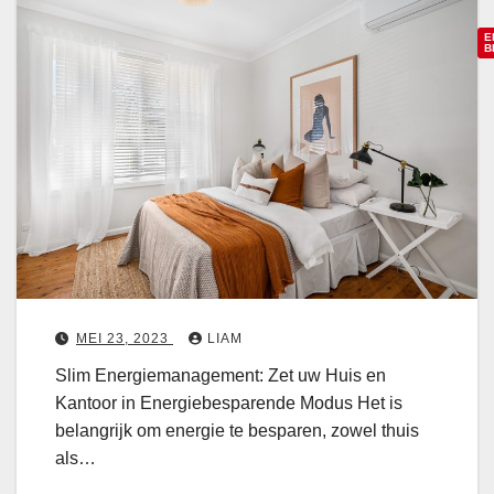
e
o
E
s
o
B
p
r
a
j
o
r
e
e
e
S
n
o
l
:
o
i
V
n
o
r
E
o
u
n
r
i
MEI 23, 2023
LIAM
e
d
Slim Energiemanagement: Zet uw Huis en
r
e
t
Kantoor in Energiebesparende Modus Het is
g
l
e
belangrijk om energie te besparen, zowel thuis
i
e
als…
e
n