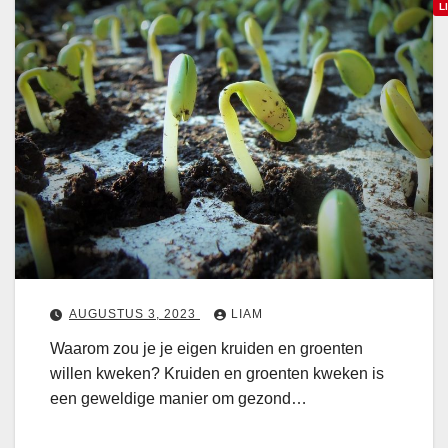
J
L
e
Z
E
e
i
l
g
f
e
T
n
o
a
a
r
t
b
e
e
n
AUGUSTUS 3, 2023
LIAM
c
,
u
Waarom zou je je eigen kruiden en groenten
P
e
willen kweken? Kruiden en groenten kweken is
a
een geweldige manier om gezond…
p
a
r