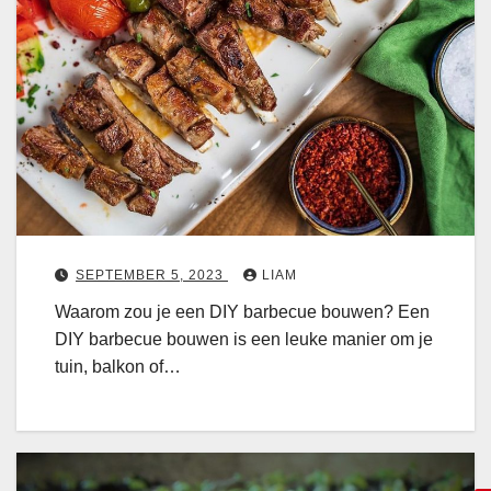
a
p
-
v
o
o
r
-
S
t
SEPTEMBER 5, 2023
LIAM
a
Waarom zou je een DIY barbecue bouwen? Een
p
DIY barbecue bouwen is een leuke manier om je
tuin, balkon of…
i
d
s
: