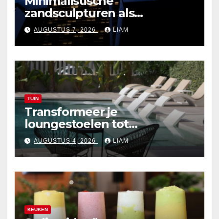
Minimalistische
zandsculpturen als
interieurdecoratie
AUGUSTUS 7, 2026
LIAM
TUIN
Transformeer je
loungestoelen tot
zonvriendelijke zitplekken
AUGUSTUS 4, 2026
LIAM
KEUKEN