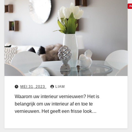
o
s
l
I
t
l
v
e
a
o
r
r
o
a
r
a
o
u
f
d
K
i
e
o
n
c
e
t
o
l
MEI 31, 2023
LIAM
e
r
L
Waarom uw interieur vernieuwen? Het is
r
a
i
belangrijk om uw interieur af en toe te
i
t
c
vernieuwen. Het geeft een frisse look…
e
i
h
u
e
t
r
-