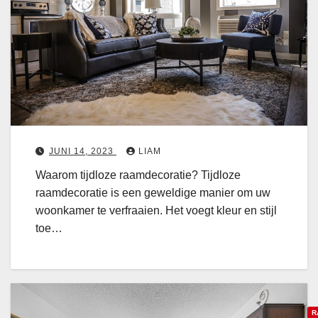
o
p
a
e
e
t
u
n
r
d
o
e
n
j
e
u
n
i
i
s
JUNI 14, 2023
LIAM
n
t
Waarom tijdloze raamdecoratie? Tijdloze
e
e
raamdecoratie is een geweldige manier om uw
e
t
woonkamer te verfraaien. Het voegt kleur en stijl
n
i
toe…
E
j
c
d
l
l
e
o
c
R