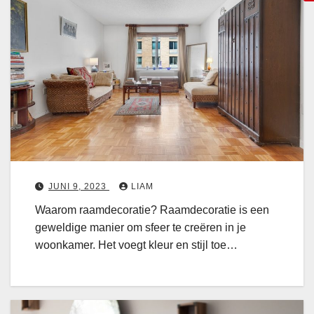
z
t
e
i
r
u
s
a
u
c
a
r
h
z
e
d
a
S
e
t
c
e
i
o
e
j
r
n
JUNI 9, 2023
LIAM
l
a
s
Waarom raamdecoratie? Raamdecoratie is een
t
t
geweldige manier om sfeer te creëren in je
i
i
woonkamer. Het voegt kleur en stijl toe…
e
j
k
l
i
v
e