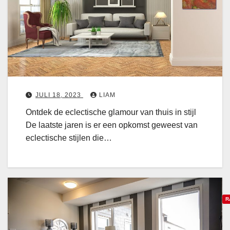
e
g
o
R
n
o
e
l
n
v
:
a
7
n
S
T
JULI 18, 2023
LIAM
i
e
Ontdek de eclectische glamour van thuis in stijl
x
De laatste jaren is er een opkomst geweest van
p
t
eclectische stijlen die…
e
u
l
r
e
e
S
n
t
e
R
a
n
p
P