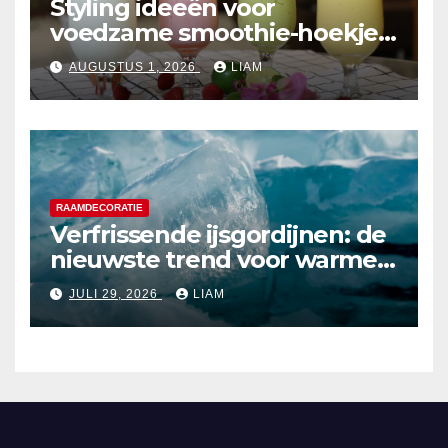
Styling ideeën voor
voedzame smoothie-hoekjes
in de keuken
AUGUSTUS 1, 2026
LIAM
RAAMDECORATIE
Verfrissende ijsgordijnen: de
nieuwste trend voor warme
zomerdagen
JULI 29, 2026
LIAM