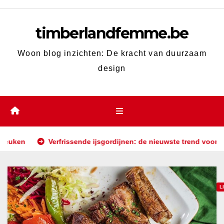
Skip
to
timberlandfemme.be
content
Woon blog inzichten: De kracht van duurzaam
design
Verfrissende ijsgordijnen: de nieuwste trend voor warme zomerd
L
S
t