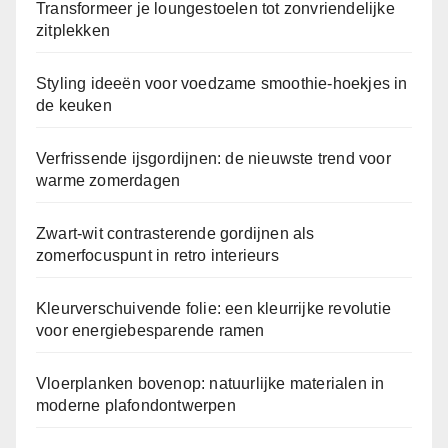
h
Transformeer je loungestoelen tot zonvriendelijke
zitplekken
e
L
Styling ideeën voor voedzame smoothie-hoekjes in
e
de keuken
v
e
Verfrissende ijsgordijnen: de nieuwste trend voor
n
warme zomerdagen
s
s
Zwart-wit contrasterende gordijnen als
t
zomerfocuspunt in retro interieurs
i
j
Kleurverschuivende folie: een kleurrijke revolutie
l
voor energiebesparende ramen
Vloerplanken bovenop: natuurlijke materialen in
moderne plafondontwerpen