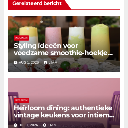
Gerelateerd bericht
KEUKEN
Styling ideeën voor
voedzame smoothie-hoekjes
in de keuken
AUG 1, 2026
LIAM
KEUKEN
Heirloom dining: authentieke
vintage keukens voor intieme
zomerontmoetingen
JUL 1, 2026
LIAM