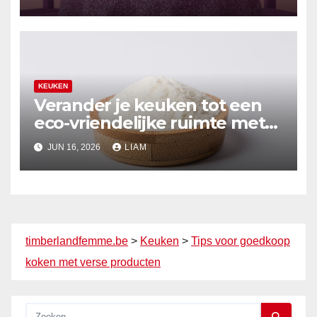
KEUKEN
Verander je keuken tot een
eco-vriendelijke ruimte met
organische materialen
JUN 16, 2026
LIAM
timberlandfemme.be
>
Keuken
>
Tips voor goedkoop
koken met verse producten