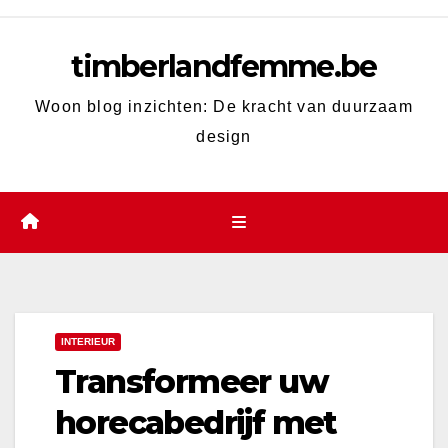
Skip
to
timberlandfemme.be
content
Woon blog inzichten: De kracht van duurzaam
design
INTERIEUR
Transformeer uw
horecabedrijf met