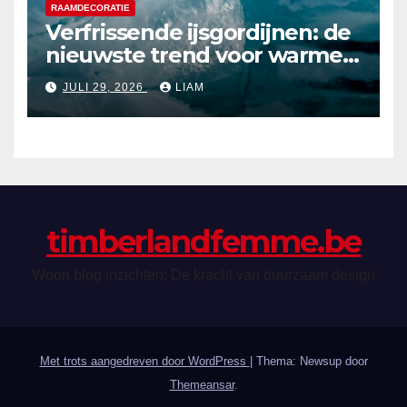
RAAMDECORATIE
Verfrissende ijsgordijnen: de
nieuwste trend voor warme
zomerdagen
JULI 29, 2026
LIAM
timberlandfemme.be
Woon blog inzichten: De kracht van duurzaam design
Met trots aangedreven door WordPress
|
Thema: Newsup door
Themeansar
.