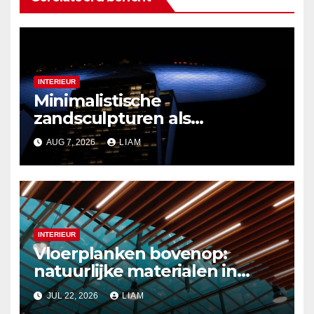
INTERIEUR
Minimalistische
zandsculpturen als
interieurdecoratie
AUG 7, 2026
LIAM
INTERIEUR
Vloerplanken bovenop:
natuurlijke materialen in
moderne plafondontwerpen
JUL 22, 2026
LIAM