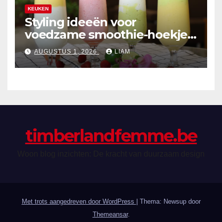
KEUKEN
Styling ideeën voor
voedzame smoothie-hoekjes
in de keuken
AUGUSTUS 1, 2026
LIAM
timberlandfemme.be
Woon blog inzichten: De kracht van duurzaam design
Met trots aangedreven door WordPress
|
Thema: Newsup door
Themeansar
.