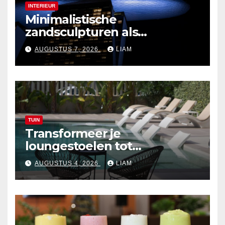
INTERIEUR
Minimalistische
zandsculpturen als
interieurdecoratie
AUGUSTUS 7, 2026
LIAM
TUIN
Transformeer je
loungestoelen tot
zonvriendelijke zitplekken
AUGUSTUS 4, 2026
LIAM