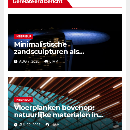
Gerelateerd bericht
INTERIEUR
Minimalistische
zandsculpturen als
interieurdecoratie
AUG 7, 2026
LIAM
INTERIEUR
Vloerplanken bovenop:
natuurlijke materialen in
moderne plafondontwerpen
JUL 22, 2026
LIAM