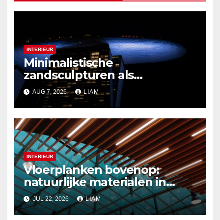
INTERIEUR
Minimalistische
zandsculpturen als
interieurdecoratie
AUG 7, 2026
LIAM
INTERIEUR
Vloerplanken bovenop:
natuurlijke materialen in
moderne plafondontwerpen
JUL 22, 2026
LIAM