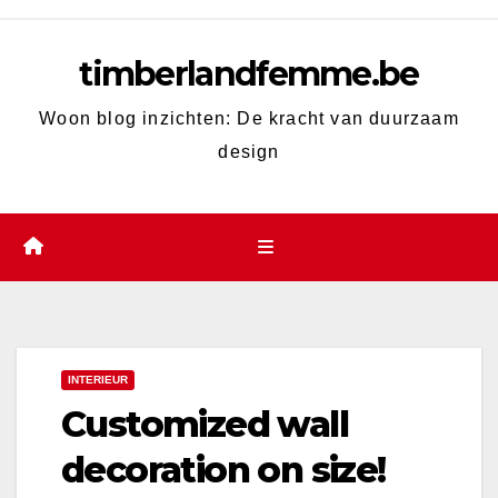
Skip
to
timberlandfemme.be
content
Woon blog inzichten: De kracht van duurzaam
design
INTERIEUR
Customized wall
decoration on size!