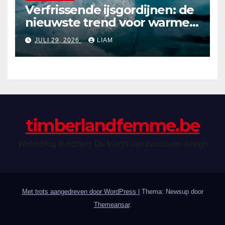
Verfrissende ijsgordijnen: de
nieuwste trend voor warme
zomerdagen
JULI 29, 2026
LIAM
timberlandfemme.be
Woon blog inzichten: De kracht van duurzaam design
Met trots aangedreven door WordPress
|
Thema: Newsup door
Themeansar
.