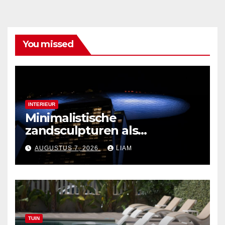
You missed
INTERIEUR
Minimalistische
zandsculpturen als
interieurdecoratie
AUGUSTUS 7, 2026
LIAM
TUIN